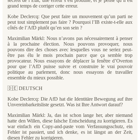
secrets de l’État, une erreur s’est produite, et je pense qu’il est
grand temps de corriger cette erreur.
Kobe Declercq: Que peut faire un mouvement qu’un parti ne
peut tout simplement pas faire ? Pourquoi l’IB existe-t-elle aux
côtés de l’AfD plutôt qu’en son sein ?
Maximilian Märkl: Nous n’avons pas nécessairement à penser
à la prochaine élection. Nous pouvons provoquer, nous
pouvons dire des choses avec lesquelles vous ne seriez peut-
être pas élu le mois prochain parce que ça semble trop
provocateur. Nous essayons de déplacer la fenêtre d’Overton
pour que l’AfD puisse suivre et construire le vrai pouvoir
politique au parlement, donc nous essayons de travailler
ensemble du mieux possible.
🇩🇪 DEUTSCH
Kobe Declercq: Die AfD hat die Identitäre Bewegung auf ihre
Unvereinbarkeitsliste gesetzt. Was ist Ihre Antwort darauf?
Maximilian Märkl: Ja, das ist schon lange her, aber niemand
hatte den Willen, diese falsche Entscheidung zu korrigieren. Es
war einfach ein Copy-and-paste vom Verfassungsschutz, ein
Fehler ist passiert, und ich denke, es ist längst an der Zeit,
diesen Fehler zu korrigieren.