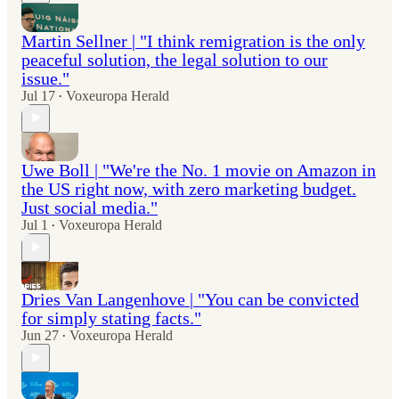
Martin Sellner | "I think remigration is the only
peaceful solution, the legal solution to our
issue."
Jul 17
Voxeuropa Herald
•
Uwe Boll | "We're the No. 1 movie on Amazon in
the US right now, with zero marketing budget.
Just social media."
Jul 1
Voxeuropa Herald
•
Dries Van Langenhove | "You can be convicted
for simply stating facts."
Jun 27
Voxeuropa Herald
•