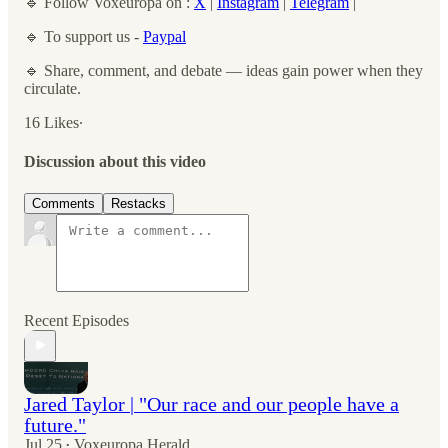
🔹 Follow Voxeuropa on :
X
|
Instagram
|
Telegram
|
🔹 To support us -
Paypal
🔹 Share, comment, and debate — ideas gain power when they
circulate.
16 Likes∙
Discussion about this video
Comments
Restacks
Recent Episodes
Jared Taylor | "Our race and our people have a
future."
Jul 25
Voxeuropa Herald
•