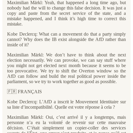
Maximilian Märkl: Yeah, that happened a long time ago, but
nobody had the will to change this false decision. It was just a
copy and paste from the secret service of the state, and a
mistake happened, and I think it’s high time to correct this
mistake.
Kobe Declercq: What can a movement do that a party simply
cannot? Why does the IB exist alongside the AfD rather than
inside of it?
Maximilian Märkl: We don’t have to think about the next
election necessarily. We can provoke, we can say stuff where
you might not get elected next month because it seems to be
too provocative. We try to shift the Overton window so the
AfD can follow and build the real political power inside the
parliament, so we try to work together as good as possible.
🇫🇷 FRANÇAIS
Kobe Declercq: L’AfD a inscrit le Mouvement Identitaire sur
sa liste d’incompatibilité. Quelle est votre réponse à cela ?
Maximilian Märkl: Oui, c’est arrivé il y a longtemps, mais
personne n’a eu la volonté de revenir sur cette mauvaise
décision. C’était simplement un copier-coller des services